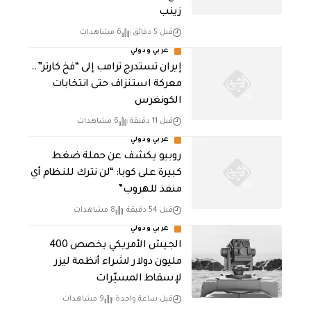
زينب
قبل 5 دقائق
6 مشاهدات
عربي ودولي
إيران تستدرج ترامب إلى “فخ كارتر”..
معركة استنزاف حتى انتخابات
الكونغرس
قبل 11 دقيقة
6 مشاهدات
عربي ودولي
روبيو يكشف عن حملة ضغط
كبيرة على كوبا: “لن نترك للنظام أي
منفذ للهروب”
قبل 54 دقيقة
8 مشاهدات
عربي ودولي
الجيش الأمريكي يخصص 400
مليون دولار لشراء أنظمة ليزر
لإسقاط المسيّرات
قبل ساعة واحدة
9 مشاهدات