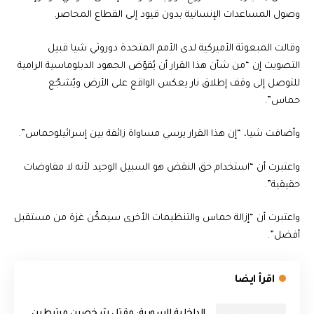
وصول المساعدات الإنسانية بدون قيود إلى القطاع المحاصر.
وقالت المبعوثة الأميركية لدى الأمم المتحدة دوروثي شيا قبيل
التصويت إن “من شأن هذا القرار أن يُقوّض الجهود الدبلوماسية الرامية
للتوصل إلى وقف إطلاق نار يعكس الواقع على الأرض ويُشجّع
حماس”.
وأضافت شيا، “إن هذا القرار يرسي مساواة زائفة بين إسرائيلوحماس”.
واعتبرت أن “استخدام حق النقض هو السبيل الوحيد لأنه لا مفاوضات
حقيقية”.
واعتبرت أن “إزالة حماس والتنظيمات الأخرى سيمكّن غزة من مستقبل
أفضل”.
اقرأ ايضا
الداخلية السورية: مقتل شخصين مرتبطين