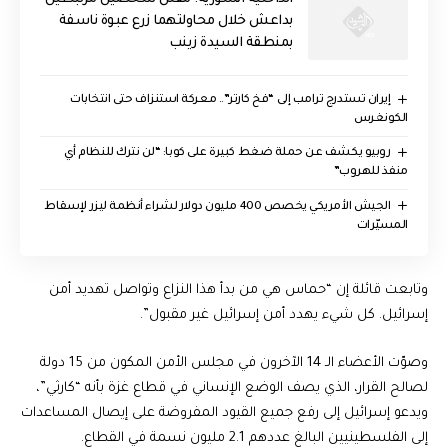
بداعش خلال محاولتهما زرع عبوة ناسفة
بمنطقة السيدة زينب
إيران تستدرج ترامب إلى “فخ كارتر”.. معركة استنزاف حتى انتخابات
الكونغرس
روبيو يكشف عن حملة ضغط كبيرة على كوبا: “لن نترك للنظام أي
منفذ للهروب”
الجيش الأمريكي يخصص 400 مليون دولار لشراء أنظمة ليزر لإسقاط
المسيّرات
وتابعت قائلة إن “حماس هي من بدأ هذا النزاع وتواصل تهديد أمن
إسرائيل. كل شيء يهدد أمن إسرائيل غير مقبول”.
وصوّت الأعضاء الـ 14 الآخرون في مجلس الأمن المكون من 15 دولة
لصالح القرار، الذي يصف الوضع الإنساني في قطاع غزة بأنه “كارثي”،
ويدعو إسرائيل إلى رفع جميع القيود المفروضة على إيصال المساعدات
إلى الفلسطينيين البالغ عددهم 2.1 مليون نسمة في القطاع.