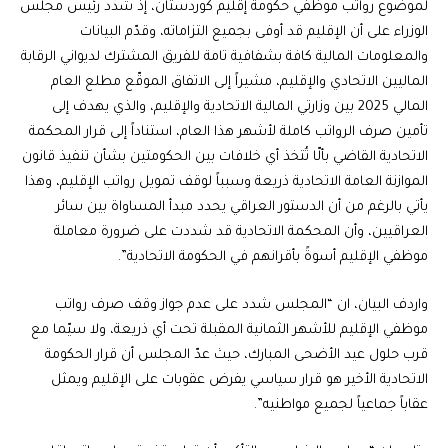
لموضوع رواتب موظفي حكومة إقليم كوردستان، إذ شدد رئيس مجلس
الوزراء على أن الإقليم قد أوفى بجميع التزاماته، وقدّم البيانات
والمعلومات المالية كافة بشفافية تامة للفريق المشترك لديواني الرقابة
الماليين الاتحادي والإقليم، مشيراً إلى الاتفاق الموقّع مطلع العام
المالي 2025 بين وزارتي المالية الاتحادية والإقليم، والذي يهدف إلى
تأمين صرف الرواتب كاملة لأشهر هذا العام، استناداً إلى قرار المحكمة
الاتحادية القاضي بألّا تُتخذ أي خلافات بين الحكومتين بشأن تنفيذ قانون
الموازنة العامة الاتحادية ذريعة وسبباً لوقف تمويل رواتب الإقليم، وهذا
يأتي بالرغم من أن الدستور العراقي يحدد مبدأ المساواة بين سائر
العراقيين، وأن المحكمة الاتحادية قد شددت على ضرورة معاملة
موظفي الإقليم أسوةً بأقرانهم في الحكومة الاتحادية”.
واردف البيان، ان “المجلس شدد على عدم جواز وقف صرف رواتب
موظفي الإقليم للأشهر الثمانية المقبلة تحت أي ذريعة، ولا سيّما مع
قرب حلول عيد الأضحى المبارك، حيث عدّ المجلس أن قرار الحكومة
الاتحادية الأخير هو قرار سياسي يفرض عقوبات على الإقليم ويمثل
عقاباً جماعياً لجميع مواطنيه”.