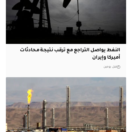
النفط يواصل التراجع مع ترقب نتيجة محادثات
أميركا وإيران
قبل يومين