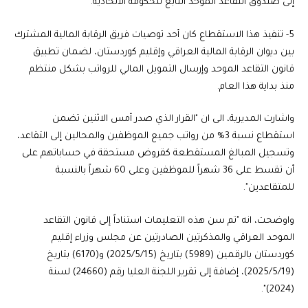
إلى صندوق التقاعد الموحد التابع للحكومة الاتحادية.
5- تنفيذ هذا الاستقطاع كان أحد توصيات فريق الرقابة المالية المشترك
بين ديوان الرقابة المالية العراقي وإقليم كوردستان، لضمان تطبيق
قانون التقاعد الموحد وإرسال التمويل المالي للرواتب بشكل منتظم
منذ بداية هذا العام.
واشارت المديرية، الى ان "القرار الذي صدر أمس الاثنين تضمن
استقطاع نسبة 3% من رواتب جميع الموظفين والمحالين إلى التقاعد،
وتسجيل المبالغ المستقطعة كقروض مستحقة في حساباتهم على
أن تقسط على 36 شهراً للموظفين وعلى 60 شهراً بالنسبة
للمتقاعدين".
واوضحت، انه "تم سن هذه التعليمات استناداً إلى قانون التقاعد
الموحد العراقي والمذكرتين الصادرتين عن مجلس وزراء إقليم
كوردستان بالرقمين (5989) بتاريخ (2025/5/15) و(6170) بتاريخ
(2025/5/19)، إضافة إلى تقرير اللجنة العليا رقم (24660) لسنة
(2024)".