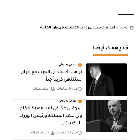
الوسوم
اقليم كردستان
رواتب المتقاعدين
وزارة المالية
قد يهمك أيضا
عربي ودولي
‏ترامب: أعتقد أن الحرب مع إيران
ستنتهي قريباً جداً
قبل 9 ساعات
11 مشاهدات
عربي ودولي
أردوغان غدًا في السعودية للقاء
ولي عهد المملكة ورئيس الوزراء
الباكستاني
قبل 10 ساعات
15 مشاهدات