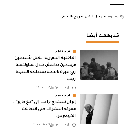
الوسوم
اسرائيل
اليمن
صاروخ باليستي
قد يهمك أيضا
عربي ودولي
الداخلية السورية: مقتل شخصين
مرتبطين بداعش خلال محاولتهما
زرع عبوة ناسفة بمنطقة السيدة
زينب
قبل ساعتين
12 مشاهدات
عربي ودولي
إيران تستدرج ترامب إلى “فخ كارتر”..
معركة استنزاف حتى انتخابات
الكونغرس
قبل ساعتين
9 مشاهدات