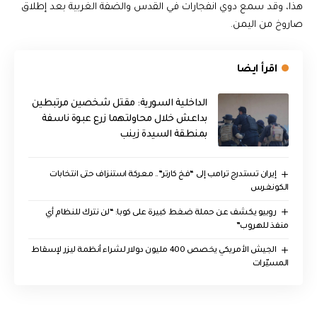
هذا، وقد سمع دوي انفجارات في القدس والضفة الغربية بعد إطلاق
صاروخ من اليمن.
اقرأ ايضا
الداخلية السورية: مقتل شخصين مرتبطين
بداعش خلال محاولتهما زرع عبوة ناسفة
بمنطقة السيدة زينب
إيران تستدرج ترامب إلى “فخ كارتر”.. معركة استنزاف حتى انتخابات
الكونغرس
روبيو يكشف عن حملة ضغط كبيرة على كوبا: “لن نترك للنظام أي
منفذ للهروب”
الجيش الأمريكي يخصص 400 مليون دولار لشراء أنظمة ليزر لإسقاط
المسيّرات