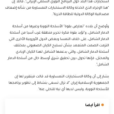
استخبارات هذا البلد حول البرنامج النووي السلمي الإيراني"، قائلا: إن
"هذا الإجراء الذي اتخذته وكالة الاستخبارات النمساوية من شأنه إضعاف
مصداقية الوكالة الدولية للطاقة الذرية".
وأوضح أن بلاده "تعارض بقوة" الأسلحة النووية وغيرها من أسلحة
الدمار الشامل، و"تؤيد بقوة فكرة تحرير منطقة غرب آسيا من أسلحة
الدمار الشامل، على خلاف النمسا وبعض الدول الأوروبية الأخرى التي
التزمت الصمت المتعمد بشأن تسليح الكيان الصهيوني بمختلف
أسلحة الدمار الشامل، والتي بدعمها الشامل لهذا الكيان الإبادي
والمحتل، فإنها تحول دون تحقيق شرق أوسط خال من أسلحة الدمار
الشامل".
يشار إلى أن وكالة الاستخبارات النمساوية قد قالت فيتقرير لها إن
الجمهورية الإسلامية إيران "لا تزال تسعى بنشاط إلى تطوير برنامجها
للأسلحة النووية، وليس لديها أي نية للتخلي عنه".
اقرأ ايضا