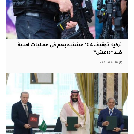
تركيا: توقيف 104 مشتبه بهم في عمليات أمنية
ضد “داعش”
قبل 4 ساعات