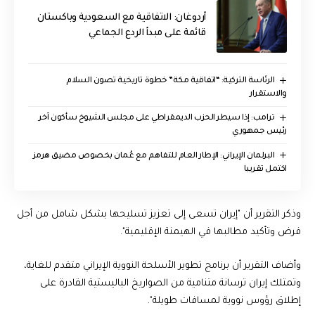
أردوغان: الاتفاقية مع السعودية وباكستان
قائمة على مبدأ الردع الجماعي
الرئاسة التركية: “اتفاقية مكة” خطوة تاريخية تصون السلام
والاستقرار
ترامب: إذا سيطر الحزب الديمقراطي على مجلس الشيوخ سأكون آخر
رئيس جمهوري
البرلمان الإيراني: الإطار العام للتفاهم مع عُمان بخصوص مضيق هرمز
اكتمل تقريبا
وذكر التقرير أن "إيران تسعى إلى تعزيز تسليحها بشكل شامل من أجل
فرض وتأكيد مطالبها في الهيمنة الإقليمية".
وأضاف التقرير أن برنامج تطوير الأسلحة النووية الإيراني متقدم للغاية،
وتمتلك إيران ترسانة متنامية من الصواريخ الباليستية القادرة على
إطلاق رؤوس نووية لمسافات طويلة".