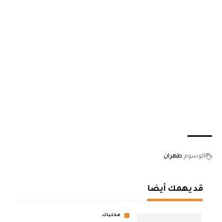
الوسوم
طهران
قد يهمك أيضا
محليات