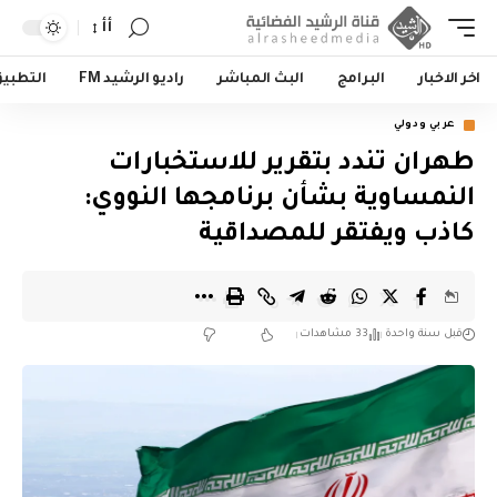
أأ
اخر الاخبار
البرامج
البث المباشر
راديو الرشيد FM
التطبي
عربي ودولي
طهران تندد بتقرير للاستخبارات
النمساوية بشأن برنامجها النووي:
كاذب ويفتقر للمصداقية
قبل سنة واحدة
33 مشاهدات