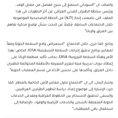
واضاف، ان “السوداني استمع إلى شرح مفصل من ممثل الوفد،
ورئيس سلطة الطيران المدني العراقي عن آخر التطورات في هذا
الملف، التي تضمنت إنجاز (71%) من الخطة التصحيحية الموضوعة
خلال الاجتماعات السابقة، فضلاً عن البحث بشأن توقيع مذكرة تفاهم
بين العراق والإياتا”.
وتابع: كما جرى، خلال الاجتماع، “استعراض واقع السلامة الجوية وفقاً
لمعايير برنامج تدقيق إجراءات السلامة التشغيلية/ IOSA، الخاص بهذا
الأمر وهيأة السلامة الاوروبية/ EASA، بجانب تأكيد منظمة الإياتا على
إعطاء دورات تدريبية فنية لتعزيز المعرفة بالأنظمة المحوكمة للطيران
داخل العراق، وتأكيدها على تحسن الأداء في قسم العمليات الجوية”.
واشار البيان، الى ان “الاجتماع تناول معايير الأمن الخاصة بالمطار، كما
جرت الإشارة إلى موضوع إعداد دراسة لتطوير الطيارين العراقيين،
والسعي لتحقيق الانسجام بين الخطوط العراقية ومقدمي الخدمات
الجوية المتعلقة بالشحن والخدمات الأرضية والوقود، بالإضافة إلى
استكمال باقي المتطلبات”