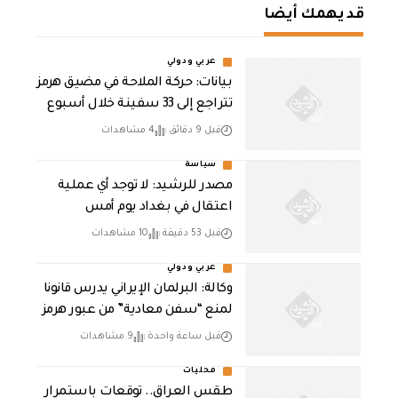
قد يهمك أيضا
عربي ودولي
بيانات: حركة الملاحة في مضيق هرمز
تتراجع إلى 33 سفينة خلال أسبوع
قبل 9 دقائق
4 مشاهدات
سياسة
مصدر للرشيد: لا توجد أي عملية
اعتقال في بغداد يوم أمس
قبل 53 دقيقة
10 مشاهدات
عربي ودولي
وكالة: البرلمان الإيراني يدرس قانونا
لمنع “سفن معادية” من عبور هرمز
قبل ساعة واحدة
9 مشاهدات
محليات
طقس العراق.. توقعات باستمرار