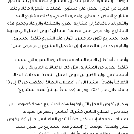
للوكالة الرسمية وتابعته الرشيد، إن "المشاريع الخدمية من شأنها خلق
المزيد من فرص العمل على مستوى القطاعات التنموية كافة، ومنها
مشاريع السكن والمجاري والصرف الصحي، وكذلك مشاريع الماء
والكهرباء، بالاضافة إلى مشاريع الطرق والصناعة والزراعة، وجميع هذه
المشاريع تولد فرص عمل مختلفة"، مبينا أن "فرص العمل التي توفرها
هذه المشاريع تكون بمرحلتين، الأولى عند الشروع بتنفيذ المشروع،
والثانية بعد دخوله الخدمة، إذ إن تشغيل المشروع يوفر فرص عمل".
وأضاف، أنه "خلال الفترة السابقة نتيجة الحركة التنموية التي تمثلت
بتنفيذ العديد من المشاريع، مثل فك الاختناقات المرورية، والتي
أسهمت في توليد الكثير من فرص العمل، شهدت معدلات البطالة
انخفاضاً واضحاً"، مشيرا الى أن "معدلات البطالة انخفضت من 17 إلى 13
بالمئة خلال عام 2024، وهو ما يُعد نتاجاً مباشراً لهذه المشاريع".
وذكر أن "فرص العمل التي توفرها هذه المشاريع مهمة خصوصا الان
بعد دخول القطاع الخاص كشريك أساسي ومهم في تنفيذها
بمساحات مهمة، إذ سيكون جاذباً للأيدي العاملة من خلال توفير فرص
عمل واضحة"، موضحا ان "إسهام هذه المشاريع في تقليل نسب