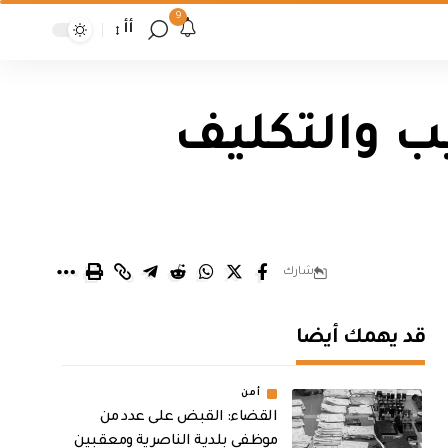
9
أأ
ب والتكليف
شارك
قد يهمك أيضا
أمن
القضاء: القبض على عدد من
موظفي بلدية الناصرية ومعقبين