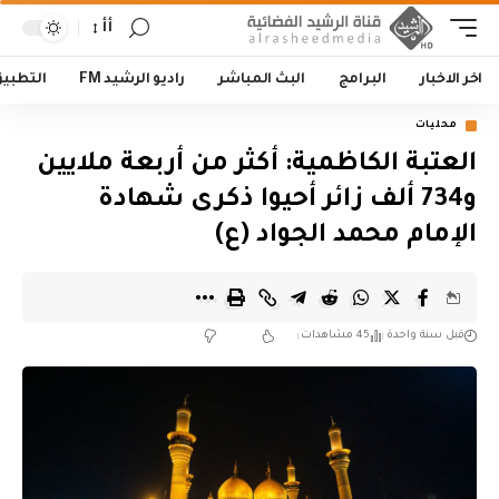
أأ
اخر الاخبار
البرامج
البث المباشر
راديو الرشيد FM
التطبي
محليات
العتبة الكاظمية: أكثر من أربعة ملايين
و734 ألف زائر أحيوا ذكرى شهادة
الإمام محمد الجواد (ع)
قبل سنة واحدة
45 مشاهدات