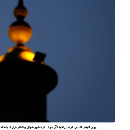
ديوان الوقف السني: لم نعلن لغاية الآن موعد غرة شهر شوال وبانتظار قرار اللجنة الف