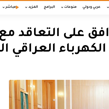
عربي ودولي
منوعات
البرامج
المزيد
مباشر
لكهرباء العراقي ال