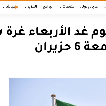
عربي ودولي
منوعات
البرامج
المزيد
مباشر
م غد الأربعاء غرة
زيران