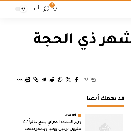
9
أأ
 شهر ذي الحجة
شارك
قد يهمك أيضا
أقتصاد
وزير النفط: العراق ينتج حالياً 2.7
مليون برميل يومياً ويصدر نصف