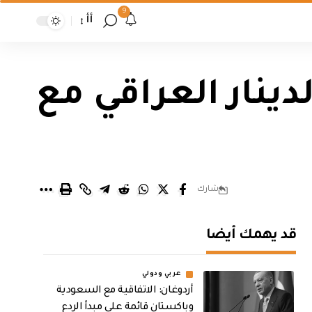
9
أأ
ينار العراقي مع
شارك
قد يهمك أيضا
عربي ودولي
أردوغان: الاتفاقية مع السعودية
وباكستان قائمة على مبدأ الردع