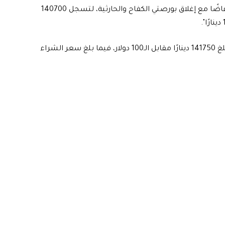
وقال مراسل "الرشيد"، إن "أسعار صرف الدولار شهدت انخفاضًا مع إغلاق بورصتي الكفاح والحارثية، لتسجل 140700
واضاف، أن "سعر بيع الدولار في شركات ومحال الصرافة، بلغ 141750 دينارًا مقابل الـ100 دولار، فيما بلغ سعر الشراء