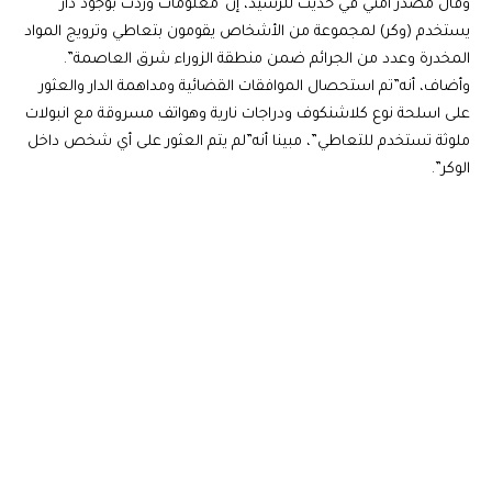
وقال مصدر أمني في حديث للرشيد، إن”معلومات وردت بوجود دار
يستخدم (وكر) لمجموعة من الأشخاص يقومون بتعاطي وترويج المواد
المخدرة وعدد من الجرائم ضمن منطقة الزوراء شرق العاصمة”.
وأضاف، أنه”تم استحصال الموافقات القضائية ومداهمة الدار والعثور
على اسلحة نوع كلاشنكوف ودراجات نارية وهواتف مسروقة مع انبولات
ملوثة تستخدم للتعاطي”، مبينا أنه”لم يتم العثور على أي شخص داخل
الوكر”.