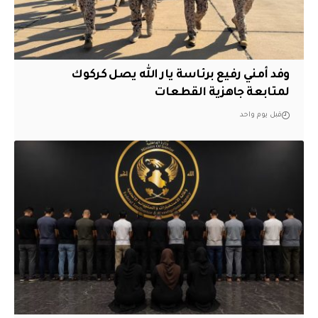
وفد أمني رفيع برئاسة يار الله يصل كركوك
لمتابعة جاهزية القطعات
قبل يوم واحد