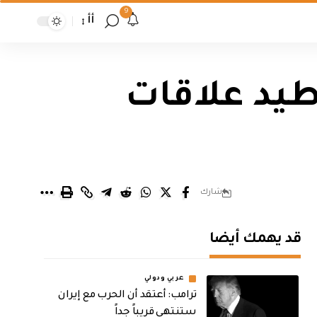
9
أأ
وطيد علاقات
شارك
قد يهمك أيضا
عربي ودولي
‏ترامب: أعتقد أن الحرب مع إيران
ستنتهي قريباً جداً