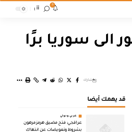
9
أأ
 الى سوريا برًا
شارك
قد يهمك أيضا
عربي ودولي
عراقجي: فتح مضيق هرمز مرهون
بشروط وتعويضات عن انتهاك