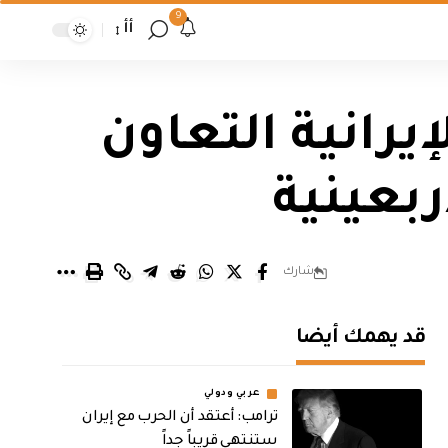
9
أأ
يرانية التعاون
ربعينية
شارك
قد يهمك أيضا
عربي ودولي
‏ترامب: أعتقد أن الحرب مع إيران
ستنتهي قريباً جداً