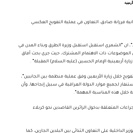
ربعينية
رانية فرزانة صادق، التعاون في عملية التفويج العكسي
شيد”، ان “الشمري استقبل استقبل وزيرة الطرق وبناء المدن في
من الموضوعات ذات الاهتمام المشترك، حيث جرى بحث آفاق
زيارة أربعينية الإمام الحسين (عليه السلام) المقبلة” .
فويج خلال زيارة الأربعين وفق عملية منظمة بين الجانبين”،
استنفار لجميع موارد الدولة العراقية في سبيل إنجاحها، وأن
ئة خلال هذه المناسبة المهمة”.
راءات المتعلقة بدخول الزائرين القاصدين نحو كربلاء
ير الداخلية على التعاون الثنائي بين البلدين الجارين، كما