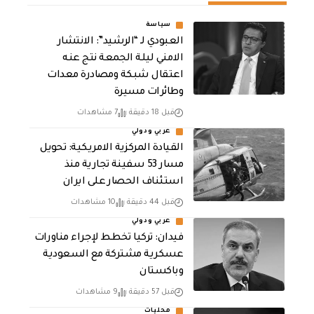
سياسة
العبودي لـ “الرشيد”: الانتشار
الامني ليلة الجمعة نتج عنه
اعتقال شبكة ومصادرة معدات
وطائرات مسيرة
قبل 18 دقيقة
7 مشاهدات
عربي ودولي
القيادة المركزية الامريكية: تحويل
مسار 53 سفينة تجارية منذ
استئناف الحصار على ايران
قبل 44 دقيقة
10 مشاهدات
عربي ودولي
فيدان: تركيا تخطط لإجراء مناورات
عسكرية مشتركة مع السعودية
وباكستان
قبل 57 دقيقة
9 مشاهدات
محليات