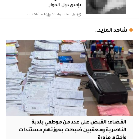
بإحدى دول الجوار
قبل ساعة واحدة
17 مشاهدات
شاهد المزيد..
القضاء: القبض على عدد من موظفي بلدية
الناصرية ومعقبين ضبطت بحوزتهم مستندات
وأختام مزورة