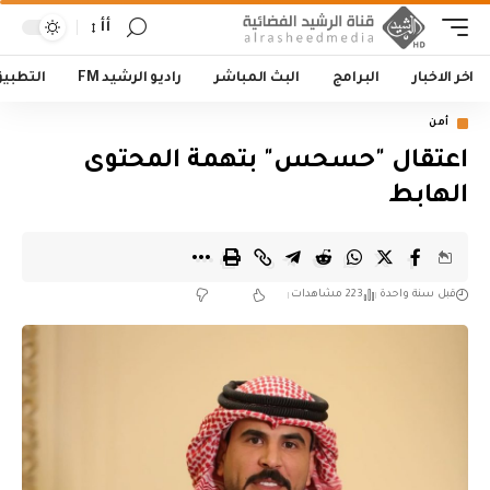
أأ
اخر الاخبار
البرامج
البث المباشر
راديو الرشيد FM
التطبي
أمن
اعتقال "حسحس" بتهمة المحتوى
الهابط
قبل سنة واحدة
223 مشاهدات