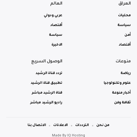
العراق
العالم
محليات
عربي ودولي
سياسة
أقتصاد
أمن
سياسة
أقتصاد
الاخيرة
منوعات
الوصول السريع
رياضة
تردد قناة الرشيد
علوم وتكنولوجيا
تطبيق قناة الرشيد
أخبار منوعة
قناة الرشيد مباشر
ثقافة وفن
راديو الرشيد مباشر
من نحن
الترددات
الاعلانات
الاتصال بنا
Made By
IQ Hosting