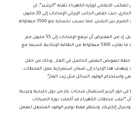
لمكتب الاعلامي لوزارة الكهرباء تلقته “الرشيد”، ان
”انخفاضًا حادًا ‏حصل في واردات الغاز الإيراني خلال شهر أيار الجاري, حيث خفض الجانب الإيراني الإمدادات إلى 20 ‏مليون
متر مكعب يومياً, بدلاً من 45 مليون متر مكعب وفق العقد المبرم بين البلدين, مما ‏تسبب بخسارة نحو 3500 ميغاواط
وأضاف فريح، أن ”التحدي سيكون أكبر في شهر حزيران المقبل, إذ من المفترض أن ترتفع الإمدادات ‏إلى 55 مليون متر
مكعب يومياً, وفي حال استمرار الوضع الحالي, ستفقد البلاد ما يقارب 5300 ‏ميغاواط من الطاقة الإنتاجية, لاسيما مع
داد خطة لتعويض النقص الحاصل في الغاز ، وذلك من خلال
ية. ويهدف هذا الإجراء إلى ضمان استمرارية عمل المحطات،
يعي واستخدام الوقود السائل مثل زيت الغاز”.
ا في خور الزبير لاستقبال شحنات ‏غاز من دول خليجية وعربية
ى أن ”اغلب محطات الكهرباء قد أكملت دورة الصيانات
جنرال إلكتريك, وتنتظر فقط توفير الوقود المشغل لتعمل