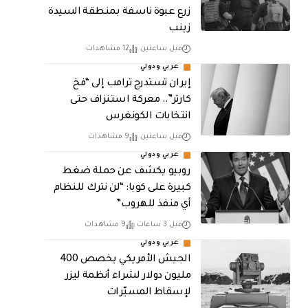
زرع عبوة ناسفة بمنطقة السيدة
زينب
قبل ساعتين
12 مشاهدات
عربي ودولي
إيران تستدرج ترامب إلى “فخ
كارتر”.. معركة استنزاف حتى
انتخابات الكونغرس
قبل ساعتين
9 مشاهدات
عربي ودولي
روبيو يكشف عن حملة ضغط
كبيرة على كوبا: “لن نترك للنظام
أي منفذ للهروب”
قبل 3 ساعات
9 مشاهدات
عربي ودولي
الجيش الأمريكي يخصص 400
مليون دولار لشراء أنظمة ليزر
لإسقاط المسيّرات