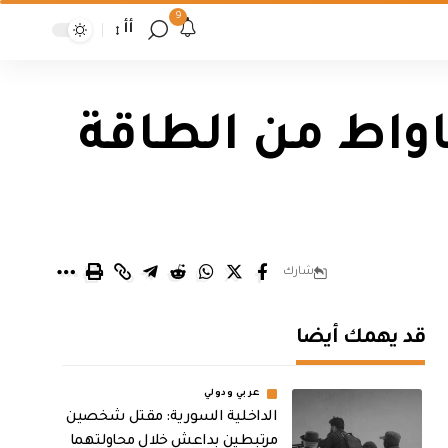
9
أأ
باء تعلن فقدان 3500 ميغاواط من الطاقة
شارك
قد يهمك أيضا
عربي ودولي
الداخلية السورية: مقتل شخصين
مرتبطين بداعش خلال محاولتهما