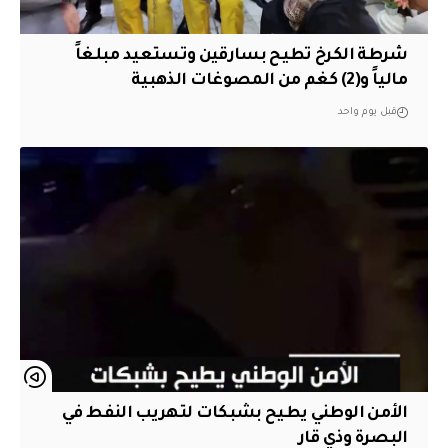
شرطة الكرخ تطيح بسارقين وتستعيد مبلغاً
مالياً و(2) كغم من المصوغات الذهبية
قبل يوم واحد
الأمن الوطني يطيح بشبكات لتهريب النفط في
البصرة وذي قار