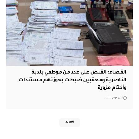
القضاء: القبض على عدد من موظفي بلدية
الناصرية ومعقبين ضبطت بحوزتهم مستندات
وأختام مزورة
قبل يوم واحد
المزيد