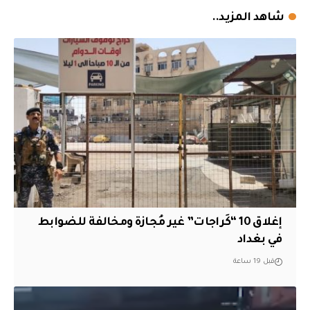
شاهد المزيد..
إغلاق 10 “كَراجات” غير مُجازة ومخالفة للضوابط
في بغداد
قبل 19 ساعة