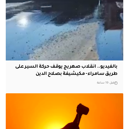
بالفيديو.. انقلاب صهريج يوقف حركة السير على
طريق سامراء- مكيشيفة بصلاح الدين
قبل 19 ساعة