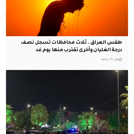
طقس العراق.. ثلاث محافظات تسجل نصف
درجة الغليان وأخرى تقترب منها يوم غد
قبل 21 ساعة