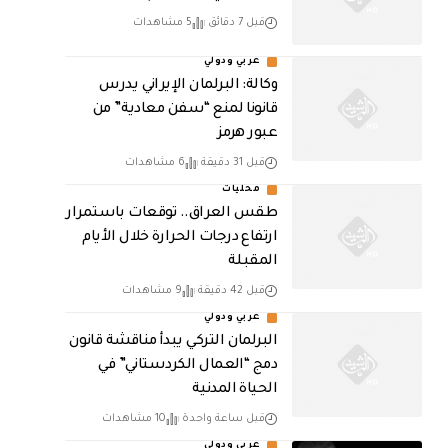
قبل 7 دقائق
5 مشاهدات
عربي ودولي
وكالة: البرلمان الإيراني يدرس
قانونا لمنع “سفن معادية” من
عبور هرمز
قبل 31 دقيقة
6 مشاهدات
محليات
طقس العراق.. توقعات باستمرار
ارتفاع درجات الحرارة خلال الأيام
المقبلة
قبل 42 دقيقة
9 مشاهدات
عربي ودولي
البرلمان التركي يبدأ مناقشة قانون
دمج “العمال الكردستاني” في
الحياة المدنية
قبل ساعة واحدة
10 مشاهدات
عربي ودولي