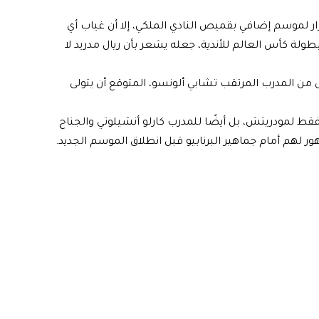
من العمر 39 عامًا، في الاستمرار لموسم إضافي بقميص النادي الملكي، إلا أن غياب أي
طولة كأس العالم للأندية، جعله يشعر بأن ريال مدريد لا
س من المدرب المرتقب تشابي ألونسو، المتوقع أن يتولى
ط لمودريتش، بل أيضًا للمدرب كارلو أنشيلوتي والجناح
 لهم أمام جماهير البرنابيو قبل انطلاق الموسم الجديد.