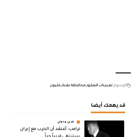
الوسوم
تعيينات العقود
محافظة بغداد
مليون
قد يهمك أيضا
عربي ودولي
‏ترامب: أعتقد أن الحرب مع إيران
ستنتهي قريباً جداً