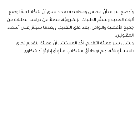
وأوضح النواف أنَّ مجلس ومحافظة بغداد سبق أنْ شكّلا لجنةً لوضع
آليات التقديم وتسلَّم الطلبات الإلكترونيَّة، فضلاً عن دراسة الطلبات من
جميع الأقضية والنواحي، بعد غلق التقديم، وبعدها سيتمّ إعلان أسماء
المقبولين.
وبشأن سير عمليَّة التقديم، أكّد المستشار أنَّ عمليَّة التقديم تجري
بانسيابيَّةٍ تامَّة، ولم تواجهْ أيَّ مشكلاتٍ فنيَّةٍ أو إداريَّةٍ أو شكاوى.