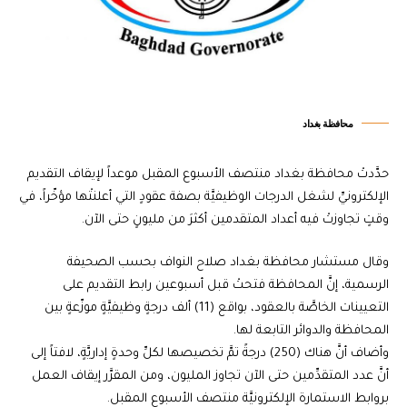
محافظة بغداد
حدَّدتْ محافظة بغداد منتصف الأسبوع المقبل موعداً لإيقاف التقديم
الإلكترونيِّ لشغل الدرجات الوظيفيَّة بصفة عقودٍ التي أعلنتْها مؤخّراً، في
وقتٍ تجاوزتْ فيه أعداد المتقدمين أكثرَ من مليونٍ حتى الآن.
وقال مستشار محافظة بغداد صلاح النواف بحسب الصحيفة
الرسمية، إنَّ المحافظة فتحتْ قبل أسبوعين رابط التقديم على
التعيينات الخاصَّة بالعقود، بواقع (11) ألف درجةٍ وظيفيَّةٍ موزّعةٍ بين
المحافظة والدوائر التابعة لها.
وأضاف أنَّ هناك (250) درجةً تمَّ تخصيصها لكلِّ وحدةٍ إداريَّةٍ، لافتاً إلى
أنَّ عدد المتقدِّمين حتى الآن تجاوز المليون، ومن المقرَّر إيقاف العمل
بروابط الاستمارة الإلكترونيَّة منتصف الأسبوع المقبل.