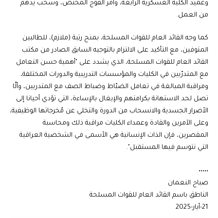
وعميد الكلية العسكرية الرابعة، وآمر الفوج المختص، وسحب يدهم
من العمل.
كما وجه القائد العام للقوات المسلحة، بمنح رتبة (ملازم)، للطالبين
المتوفين، مع التأكيد على الالتزام بالتوجيه السابق الصادر من مكتب
القائد العام للقوات المسلحة، الذي يشدد على "أهمية حسن التعامل
مع المتدرّبين في الكليات والمؤسسات التدريبية والدورات المختلفة،
ومراقبة المبالغة في تعامل الضبّاط وضباط الصف مع المتدربين، وألّا
تصل لحد الاستهانة بكرامتهم والإيغال بالإساءة، التي تؤدي أحيانا إلى
الأضرار الجسدية والانسحاب من الدورة والتخلي عن مُخرجاتها الوظيفية،
وعلى الآمرين والقادة وعمداء الكليات مراقبة ذلك ومحاسبة
المقصرين، فإن الذات الإنسانية هي الأسمى في الشخصية العراقية
التي نتوسم فيها المستقبل".
•••••
صباح النعمان
الناطق باسم القائد العام للقوات المسلحة
21-أيار-2025