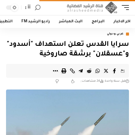
أأ
اخر الاخبار
البرامج
البث المباشر
راديو الرشيد FM
التطبي
عربي ودولي
سرايا القدس تعلن استهداف "أسدود"
و"عسقلان" برشقة صاروخية
قبل سنة واحدة
24 مشاهدات