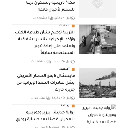
مكة” تاريخية وستكون درعا
للسلام لأجيال قادمة
قبل 4 دقائق
3 مشاهدات
محليات
التربية توضح بشأن طباعة الكتب
وتؤكد: الإجراءات تسير بشفافية
ونعتمد على إعادة تدوير
المستخدمة سابقاً
قبل 24 دقيقة
7 مشاهدات
أقتصاد
فايننشال تايمز: الحصار الأمريكي
يشل صادرات النفط الإيرانية من
جزيرة خارك
قبل 40 دقيقة
7 مشاهدات
رياضة
رواية جديدة.. بيريز ومورينيو
ينفجران غضبًا بعد خسارة رودري