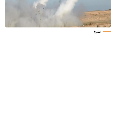
صاروخ