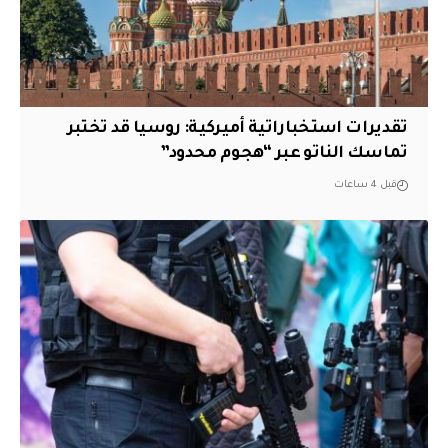
تقديرات استخباراتية أميركية: روسيا قد تختبر
تماسك الناتو عبر “هجوم محدود”
قبل 4 ساعات