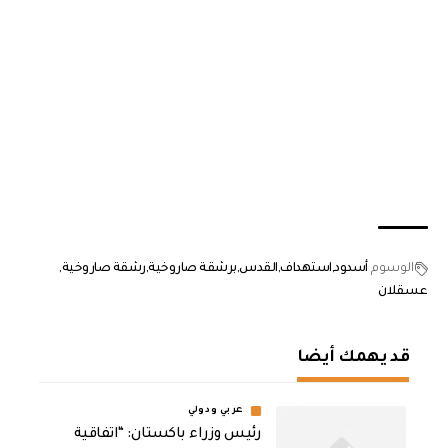
الوسوم
أسدود
استهداف
القدس
برشقة صاروخية
رشقة صاروخية
عسقلان
قد يهمك أيضا
عربي ودولي
رئيس وزراء باكستان: “اتفاقية