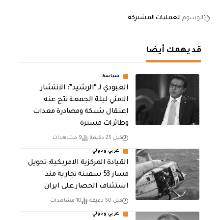
الوسوم
العمليات المشتركة
قد يهمك أيضا
سياسة
العبودي لـ “الرشيد”: الانتشار
الامني ليلة الجمعة نتج عنه
اعتقال شبكة ومصادرة معدات
وطائرات مسيرة
قبل 25 دقيقة
9 مشاهدات
عربي ودولي
القيادة المركزية الامريكية: تحويل
مسار 53 سفينة تجارية منذ
استئناف الحصار على ايران
قبل 50 دقيقة
10 مشاهدات
عربي ودولي