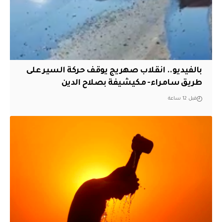
بالفيديو.. انقلاب صهريج يوقف حركة السير على
طريق سامراء- مكيشيفة بصلاح الدين
قبل 12 ساعة