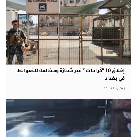
إغلاق 10 “كَراجات” غير مُجازة ومخالفة للضوابط
في بغداد
قبل 11 ساعة