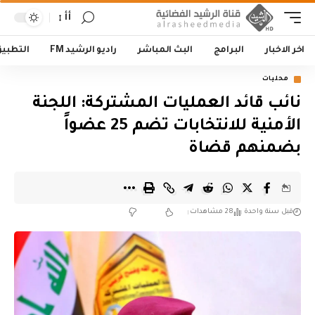
أأ
اخر الاخبار
البرامج
البث المباشر
راديو الرشيد FM
التطبي
محليات
‏نائب قائد العمليات المشتركة: اللجنة
الأمنية للانتخابات تضم 25 عضواً
بضمنهم قضاة
قبل سنة واحدة
28 مشاهدات