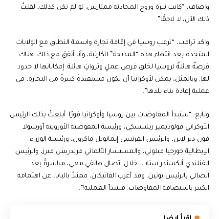
واضاف، “كانت نبرة وروح المحادثة ممتازتين. لو لم تكن كذلك، لقلتُ
ذلك الآن، لا لاحقًا”.
واكد ترامب، “ترغب روسيا في إقامة تجارة واسعة النطاق مع الولايات
المتحدة بعد انتهاء هذه “المذبحة” الكارثية، وأنا أتفق مع ذلك. هناك
فرصةٌ هائلةٌ لروسيا لخلق فرص عملٍ وثرواتٍ هائلة. إمكاناتها لا حدود
لها. وبالمثل، يمكن لأوكرانيا أن تكون مستفيدةً كبيرةً من التجارة، في
عملية إعادة بناء بلدها”.
وتابع: “ستبدأ المفاوضات بين روسيا وأوكرانيا فورًا. أبلغتُ بذلك الرئيس
الأوكراني فولوديمير زيلينسكي، ورئيسة المفوضية الأوروبية أورسولا
فون دير لاين، والرئيس الفرنسي إيمانويل ماكرون، ورئيسة الوزراء
الإيطالية جورجيا ميلوني، والمستشار الألماني فريدريش ميرز، والرئيس
الفنلندي ألكسندر ستاب، خلال اتصال هاتفي معي، مباشرةً بعد
اتصالي بالرئيس بوتين. وقد أعرب الفاتيكان، ممثلاً بالبابا، عن اهتمامه
الكبير باستضافة المفاوضات. فلتبدأ العملية!”.