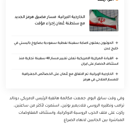
اقرأ ايضا
الخارجية الايرانية: مسار مضيق هرمز الجديد
مع سلطنة عُمان إجراء مؤقت
الحوثيون يعلنون اصابة سفينة نفطية سعودية بصاروخ باليستي في
خليج عدن
القيادة المركزية الامريكية تعلن تغيير مسار 48 سفينة تجارية منذ
استئناف الحصار على ايران
‏الخارجية الإيرانية: تم الاتفاق مع عُمان على الخصائص الجغرافية
للمسار الملاحي في هرمز
وفي وقت سابق اليوم، جمعت مكالمة هاتفية الرئيس الامريكي دونالد
ترامب ونظيره الروسي فلاديمير بوتين، استمرت لأكثر من ساعتين،
ركزت على ملف الحرب الروسية الاوكرانية، واستئناف المفاوضات
المباشرة بين الجانبين لانهاء الصراع.