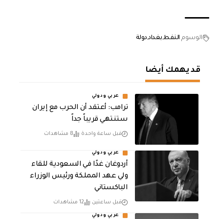
الوسوم
النفط
بغداد
دولة
قد يهمك أيضا
عربي ودولي
‏ترامب: أعتقد أن الحرب مع إيران
ستنتهي قريباً جداً
قبل ساعة واحدة
8 مشاهدات
عربي ودولي
أردوغان غدًا في السعودية للقاء
ولي عهد المملكة ورئيس الوزراء
الباكستاني
قبل ساعتين
12 مشاهدات
عربي ودولي