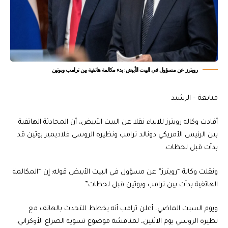
رويترز عن مسؤول في البيت الأبيض: بدء مكالمة هاتفية بين ترامب وبوتين
متابعة – الرشيد
أفادت وكالة رويترز للانباء نقلا عن البيت الأبيض، أن المحادثة الهاتفية
بين الرئيس الأمريكي دونالد ترامب ونظيره الروسي فلاديمير بوتين قد
بدأت قبل لحظات.
ونقلت وكالة “رويترز” عن مسؤول في البيت الأبيض قوله: إن “المكالمة
الهاتفية بدأت بين ترامب وبوتين قبل لحظات”.
ويوم السبت الماضي، أعلن ترامب أنه يخطط للتحدث بالهاتف مع
نظيره الروسي يوم الاثنين، لمناقشة موضوع تسوية الصراع الأوكراني.