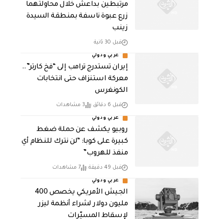
مرتبطين بداعش خلال محاولتهما
زرع عبوة ناسفة بمنطقة السيدة
زينب
قبل 30 ثانية
عربي ودولي
إيران تستدرج ترامب إلى “فخ كارتر”..
معركة استنزاف حتى انتخابات
الكونغرس
قبل 6 دقائق
3 مشاهدات
عربي ودولي
روبيو يكشف عن حملة ضغط
كبيرة على كوبا: “لن نترك للنظام أي
منفذ للهروب”
قبل 49 دقيقة
7 مشاهدات
عربي ودولي
الجيش الأمريكي يخصص 400
مليون دولار لشراء أنظمة ليزر
لإسقاط المسيّرات