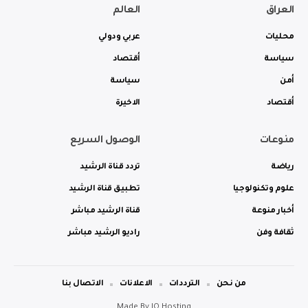
العراق
العالم
محليات
عربي ودولي
سياسة
أقتصاد
أمن
سياسة
أقتصاد
الاخيرة
منوعات
الوصول السريع
رياضة
تردد قناة الرشيد
علوم وتكنولوجيا
تطبيق قناة الرشيد
أخبار منوعة
قناة الرشيد مباشر
ثقافة وفن
راديو الرشيد مباشر
من نحن
الترددات
الاعلانات
الاتصال بنا
Made By
IQ Hosting