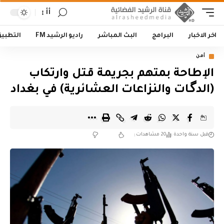
أأ
اخر الاخبار
البرامج
البث المباشر
راديو الرشيد FM
التطبي
أمن
الإطاحة بمتهم بجريمة قـتل وارتكاب
(الدگـات والنزاعات العشائرية) في بغداد
قبل سنة واحدة
20 مشاهدات