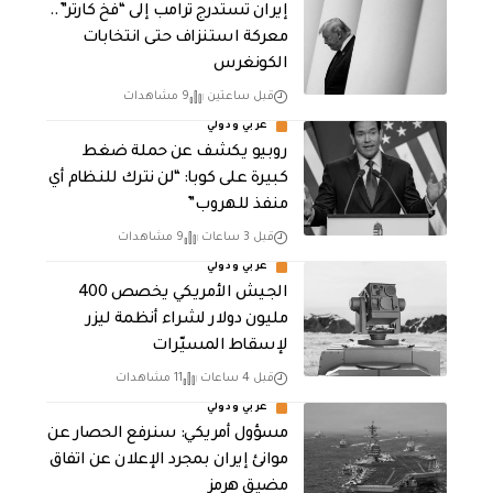
إيران تستدرج ترامب إلى “فخ كارتر”..
معركة استنزاف حتى انتخابات
الكونغرس
قبل ساعتين
9 مشاهدات
عربي ودولي
روبيو يكشف عن حملة ضغط
كبيرة على كوبا: “لن نترك للنظام أي
منفذ للهروب”
قبل 3 ساعات
9 مشاهدات
عربي ودولي
الجيش الأمريكي يخصص 400
مليون دولار لشراء أنظمة ليزر
لإسقاط المسيّرات
قبل 4 ساعات
11 مشاهدات
عربي ودولي
مسؤول أمريكي: سنرفع الحصار عن
موانئ إيران بمجرد الإعلان عن اتفاق
مضيق هرمز