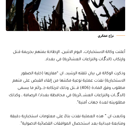
نزاع عشائري
أعلنت وكالة الاستخبارات، اليوم الاثنين، الإطاحة بمتهم بجريمة قـتل
وارتكاب (الدگـات والنزاعات العشائرية) في بغداد.
وذكرت الوكالة في بيان تلقته الرشيد، ان “مفارزها (خلية الصقور
الاستخبارية) نفذت عملية نوعية مكنتها من إلقاء القبض على متهم
مطلوب وفق المادة (406) قـ.ـتل وذلك لارتكابه جـ.ـرائم ما يسمى
(الدگـ.ـات والنزاعات العشـ.ـائرية) في محافظة بغداد/ الرصافة ، وكذلك
مطلوبيته لعدة جهات أمنية”.
وتابعت ان ” هذه العملية نفذت بناءً على معلومات استخبارية دقيقة
ومتابعة ميدانية بعد استحصال الموافقات القضائية الاصولية”.