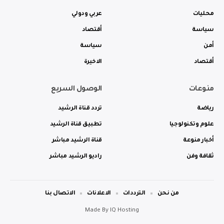
محليات
عربي ودولي
سياسة
أقتصاد
أمن
سياسة
أقتصاد
الاخيرة
منوعات
الوصول السريع
رياضة
تردد قناة الرشيد
علوم وتكنولوجيا
تطبيق قناة الرشيد
أخبار منوعة
قناة الرشيد مباشر
ثقافة وفن
راديو الرشيد مباشر
من نحن
الترددات
الاعلانات
الاتصال بنا
Made By
IQ Hosting