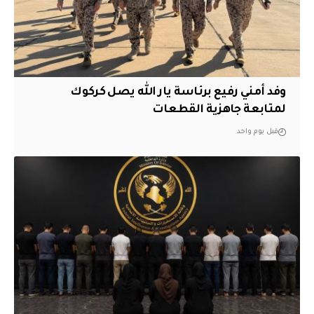
وفد أمني رفيع برئاسة يار الله يصل كركوك
لمتابعة جاهزية القطعات
قبل يوم واحد