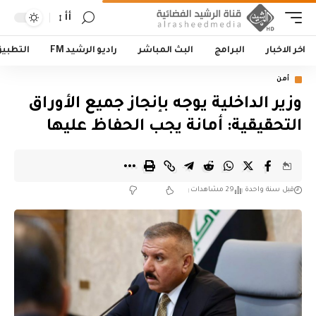
أأ
اخر الاخبار
البرامج
البث المباشر
راديو الرشيد FM
التطبي
أمن
وزير الداخلية يوجه بإنجاز جميع الأوراق
التحقيقية: أمانة يجب الحفاظ عليها
قبل سنة واحدة
29 مشاهدات