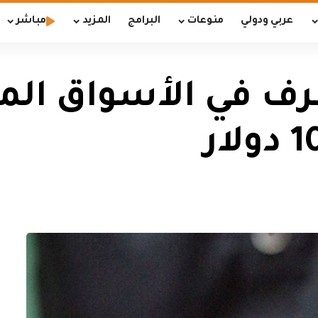
عربي ودولي
منوعات
البرامج
المزيد
مباشر