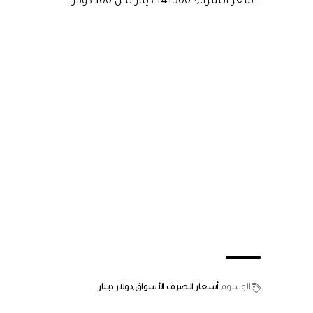
– سعر الشراء: 141500 دينار لكل 100 دولار
الوسوم
أسعار الصرف
الأسواق
دولار
دينار