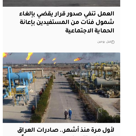
العمل تنفي صدور قرار يقضي بإلغاء
شمول فئات من المستفيدين بإعانة
الحماية الاجتماعية
قبل يومين
لأول مرة منذ أشهر.. صادرات العراق