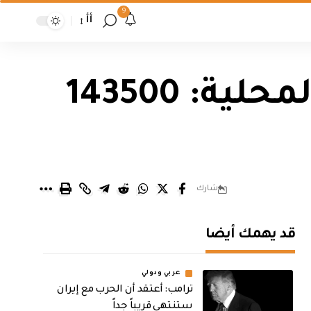
9
أأ
استقرار أسعار الصرف في الأسواق المحلية: 143500
شارك
قد يهمك أيضا
عربي ودولي
‏ترامب: أعتقد أن الحرب مع إيران
ستنتهي قريباً جداً