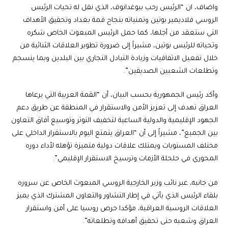
واضاف، ان “الرئيس رحب ببوغدانوف، الذي نقل له تحيات الرئيس
الروسي فلاديمير بوتين وتمنياته بنجاح قمة بغداد وتحقيق الأهداف
التي ستعقد من أجلها، كما حمل الرئيس المبعوث الخاص شكره
وتحياته للرئيس بوتين، مشيراً إلى ضرورة تطوير العلاقات الثنائية من
خلال تفعيل الاتفاقيات وزيادة التبادل التجاري بين البلدين وبما ينسجم
وتطلعات الشعبين الصديقين”.
وأكد رئيس الجمهورية بحسب البيان، أن “القمة العربية التي يرعاها
العراق تهدف إلى تعزيز الأمن والاستقرار في المنطقة عن طريق دعم
الجهود الإقليمية والدولية الساعية لتخفيف التوتر وتوسيع آفاق التعاون
بين الجميع”، مشيراً إلى أن “العراق يتمتع اليوم بالاستقرار الداخلي على
مختلف المستويات ويمتلك علاقات دولية متميزة تؤهله لأداء دوره
المحوري في حلحلة الأزمات وترسيخ الاستقرار الإقليمي”.
من جانبه، عبر نائب وزير الخارجية الروسي المبعوث الخاص عن سروره
بلقاء الرئيس الذي يأتي في إطار التشاور والتعاون المشترك الذي يميز
العلاقات الروسية العراقية، مؤكدا حرص روسيا على أمن واستقرار
العراق وشعبه حتى تحقيق أهدافه وتطلعاته”.