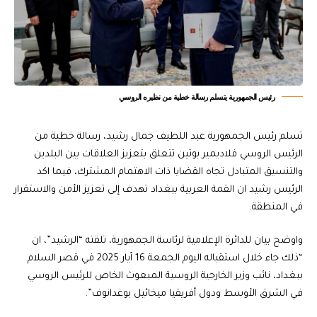
رئيس الجمهورية يتسلم رسالة خطية من نظيره الروسي
تسلم رئيس الجمهورية عبد اللطيف جمال رشيد، رسالة خطية من
الرئيس الروسي فلاديمير بوتين تتعلق بتعزيز العلاقات بين البلدين
والتنسيق المتبادل تجاه القضايا ذات الاهتمام المشترك، فيما اكد
الرئيس رشيد ان القمة العربية ببغداد تهدف إلى تعزيز الأمن والاستقرار
في المنطقة.
واوضح بيان للدائرة الإعلامية لرئاسة الجمهورية، تلقته “الرشيد”، ان
“ذلك جاء خلال استقباله اليوم الجمعة 16 أيار 2025 في قصر السلام
ببغداد، نائب وزير الخارجية الروسية المبعوث الخاص للرئيس الروسي
في الشرق الأوسط ودول أفريقيا ميخائيل بوغدانوف”.