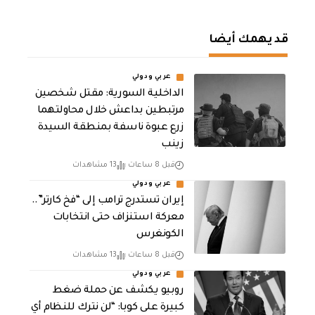
قد يهمك أيضا
عربي ودولي
الداخلية السورية: مقتل شخصين
مرتبطين بداعش خلال محاولتهما
زرع عبوة ناسفة بمنطقة السيدة
زينب
قبل 8 ساعات
13 مشاهدات
عربي ودولي
إيران تستدرج ترامب إلى “فخ كارتر”..
معركة استنزاف حتى انتخابات
الكونغرس
قبل 8 ساعات
13 مشاهدات
عربي ودولي
روبيو يكشف عن حملة ضغط
كبيرة على كوبا: “لن نترك للنظام أي