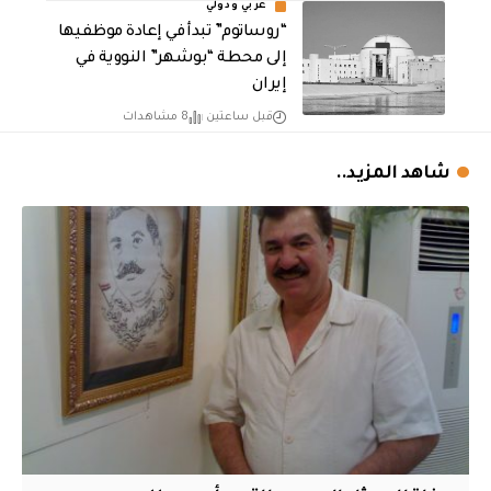
عربي ودولي
“روساتوم” تبدأ في إعادة موظفيها
إلى محطة “بوشهر” النووية في
إيران
قبل ساعتين
8 مشاهدات
شاهد المزيد..