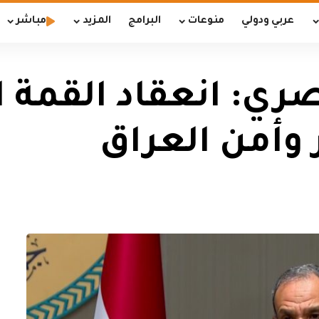
عربي ودولي
منوعات
البرامج
المزيد
مباشر
صري: انعقاد القمة ا
 وأمن العراق