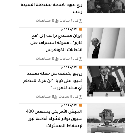
زرع عبوة ناسفة بمنطقة السيدة
زينب
قبل 7 ساعات
13 مشاهدات
عربي ودولي
إيران تستدرج ترامب إلى “فخ
كارتر”.. معركة استنزاف حتى
انتخابات الكونغرس
قبل 7 ساعات
13 مشاهدات
عربي ودولي
روبيو يكشف عن حملة ضغط
كبيرة على كوبا: “لن نترك للنظام
أي منفذ للهروب”
قبل 8 ساعات
11 مشاهدات
عربي ودولي
الجيش الأمريكي يخصص 400
مليون دولار لشراء أنظمة ليزر
لإسقاط المسيّرات