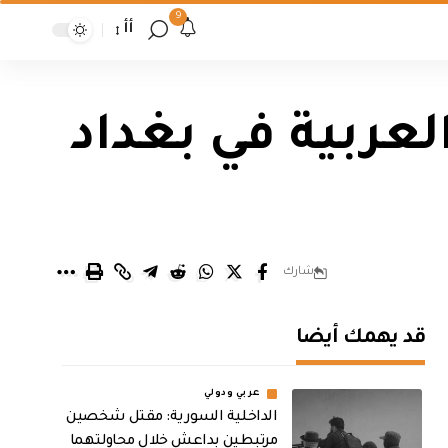
9
أأ
لعربية في بغداد
شارك
قد يهمك أيضا
عربي ودولي
الداخلية السورية: مقتل شخصين
مرتبطين بداعش خلال محاولتهما