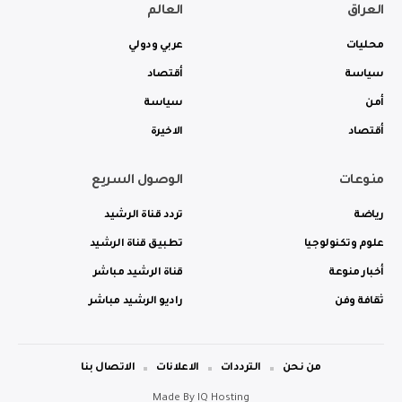
العراق
العالم
محليات
عربي ودولي
سياسة
أقتصاد
أمن
سياسة
أقتصاد
الاخيرة
منوعات
الوصول السريع
رياضة
تردد قناة الرشيد
علوم وتكنولوجيا
تطبيق قناة الرشيد
أخبار منوعة
قناة الرشيد مباشر
ثقافة وفن
راديو الرشيد مباشر
من نحن
الترددات
الاعلانات
الاتصال بنا
Made By
IQ Hosting