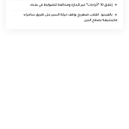
إغلاق 10 “كَراجات” غير مُجازة ومخالفة للضوابط في بغداد
بالفيديو.. انقلاب صهريج يوقف حركة السير على طريق سامراء-
مكيشيفة بصلاح الدين