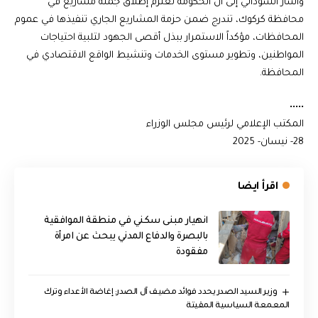
وأشار السوداني إلى أن الحكومة تعتزم إطلاق جملة مشاريع في
محافظة كركوك، تندرج ضمن حزمة المشاريع الجاري تنفيذها في عموم
المحافظات، مؤكداً الاستمرار ببذل أقصى الجهود لتلبية احتياجات
المواطنين، وتطوير مستوى الخدمات وتنشيط الواقع الاقتصادي في
المحافظة.
•••••
المكتب الإعلامي لرئيس مجلس الوزراء
28- نيسان- 2025
اقرأ ايضا
انهيار مبنى سكني في منطقة الموافقية
بالبصرة والدفاع المدني يبحث عن امرأة
مفقودة
وزير السيد الصدر يحدد فوائد مضيف آل الصدر: إغاضة الأعداء وترك
المعمعة السياسية المقيتة