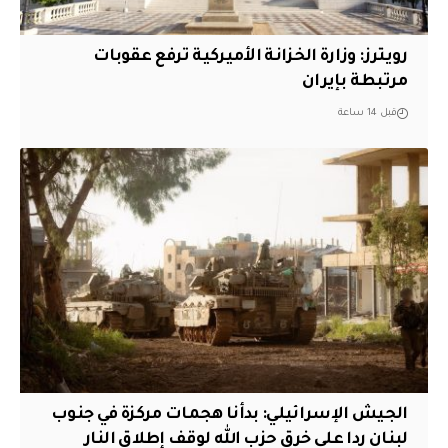
‏رويترز: وزارة الخزانة الأميركية ترفع عقوبات
مرتبطة بإيران
قبل 14 ساعة
الجيش الإسرائيلي: بدأنا هجمات مركزة في جنوب
لبنان ردا على خرق حزب الله لوقف إطلاق النار