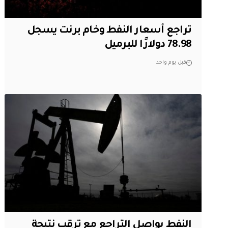
تراجع أسعار النفط وخام برنت يسجل
78.98 دولارًا للبرميل
قبل يوم واحد
النفط يواصل التراجع مع ترقب نتيجة