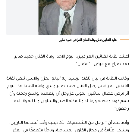
نقابة الفنانين تعلن وفاة الفنان العراقي حميد صابر
أعلنت نقابة الفنانين العراقيين، اليوم الاحد، وفاة الفنان حميد صابر،
بعد صراع مع مرض الـ"عضال".
وقالت النقابة في بيان تلقته الرشيد، إنه "ببالغ الحزن والاسى تنعى نقابة
الفنانين العراقيين رحيل الفنان حميد صابر والذي وافته المنية هذا اليوم
أثر مرض عضال سائلين المولى عز وجل أن يتغمده بواسع رحمته وأن
يلهم ذويه ومحبيه وزملائه وتلامذته الصبر والسلوان وانا لله وانا اليه
راجعون".
وأضافت، أن "الراحل من الشخصيات الأكاديمية وأحد أعمدتها البارزين،
ويشكل علّامةً في مجال الفنون المسرحية، وباحثًا متعمقًا في الفكر