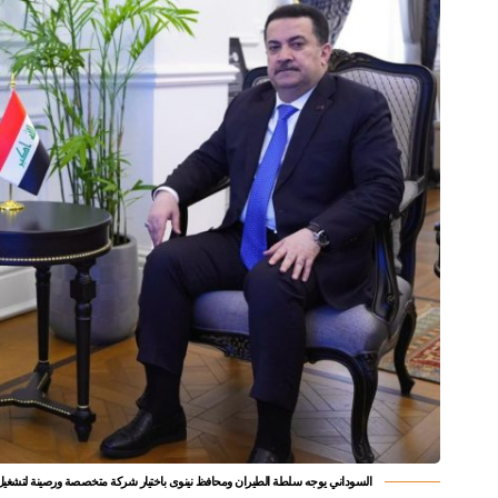
السوداني يوجه سلطة الطيران ومحافظ نينوى باختيار شركة متخصصة ورصينة لتشغي