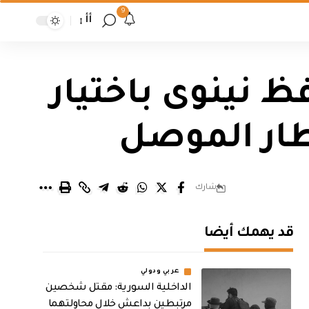
9
أأ
 نينوى باختيار
ار الموصل
شارك
قد يهمك أيضا
عربي ودولي
الداخلية السورية: مقتل شخصين
مرتبطين بداعش خلال محاولتهما