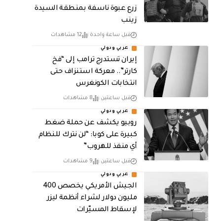
زرع عبوة ناسفة بمنطقة السيدة
زينب
قبل ساعة واحدة
12 مشاهدات
عربي ودولي
إيران تستدرج ترامب إلى “فخ
كارتر”.. معركة استنزاف حتى
انتخابات الكونغرس
قبل ساعتين
8 مشاهدات
عربي ودولي
روبيو يكشف عن حملة ضغط
كبيرة على كوبا: “لن نترك للنظام
أي منفذ للهروب”
قبل ساعتين
9 مشاهدات
عربي ودولي
الجيش الأمريكي يخصص 400
مليون دولار لشراء أنظمة ليزر
لإسقاط المسيّرات