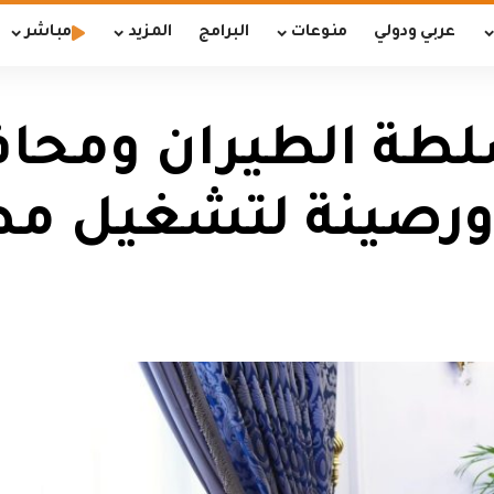
عربي ودولي
منوعات
البرامج
المزيد
مباشر
طة الطيران ومحافظ
صينة لتشغيل مط