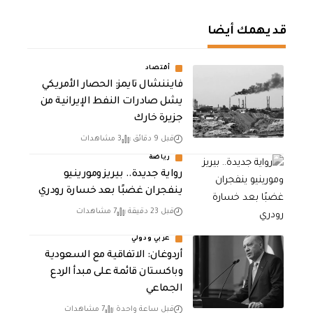
قد يهمك أيضا
أقتصاد
فايننشال تايمز: الحصار الأمريكي
يشل صادرات النفط الإيرانية من
جزيرة خارك
قبل 9 دقائق
3 مشاهدات
رياضة
رواية جديدة.. بيريز ومورينيو
ينفجران غضبًا بعد خسارة رودري
قبل 23 دقيقة
7 مشاهدات
عربي ودولي
أردوغان: الاتفاقية مع السعودية
وباكستان قائمة على مبدأ الردع
الجماعي
قبل ساعة واحدة
7 مشاهدات