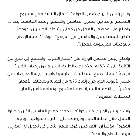
وتابع رئيس الوزراء، ضمن الجولة “الأعمال التنفيذية في مشروع
المجسّر الرابط بين جسري الطابقين والمعلّق وسط العاصمة بغداد،
واطلع على مقطعي العمل من جهتي ارتباطه بالجسرين، موجهاً
شكره للمهندسين والعاملين في الموقع”، مؤكداً “أهمية الإنجاز
بالتوقيتات المرسومة للعمل”.
واطلع رئيس مجلس الوزراء على “مسار الأنبوب، واستمع إلى شرح عن
التقنية التي تستخدم لمدّه تحت الطريق السريع دون إحداث الضرر”،
موجهاً “بتهيئة جميع المتطلبات الإدارية والقانونية لإزالة التعارضات عن
مسار الأنبوب، الذي جرى إتمام 75% من أعماله وبمختلف الأعماق،
مشيراً إلى الأهمية الستراتيجية للمشروع، وتعلقه بتأمين الغاز
لمحطات الكهرباء”.
وأشاد رئيس الوزراء، خلال جولته، “بجهود جميع العاملين الذين واصلوا
العمل خلال عطلة العيد، وحرصهم على الالتزام بالمواعيد الزمنية
المقرة”، مؤكداً أن “العراقيين عُرف عنهم النجاح في تحويل أي أزمة إلى
فرصة للنجاح والتقدم”.