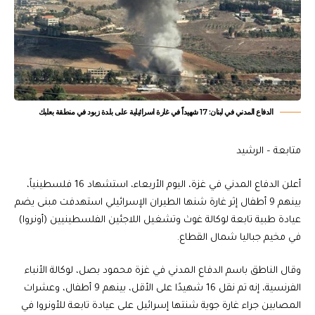
الدفاع المدني في لبنان: 17 شهيداً في غارة اسرائيلية على بلدة زبود في منطقة بعلبك
متابعة – الرشيد
أعلن الدفاع المدني في غزة، اليوم الأربعاء، استشهاد 16 فلسطينياً،
بينهم 9 أطفال إثر غارة شنها الطيران الإسرائيلي استهدفت مبنى يضم
عيادة طبية تابعة لوكالة غوث وتشغيل اللاجئين الفلسطينيين (أونروا)
في مخيم جباليا شمال القطاع.
وقال الناطق باسم الدفاع المدني في غزة محمود بصل، لوكالة الأنباء
الفرنسية، إنه تم نقل 16 شهيدًا على الأقل، بينهم 9 أطفال، وعشرات
المصابين جراء غارة جوية شنتها إسرائيل على عيادة تابعة للأونروا في