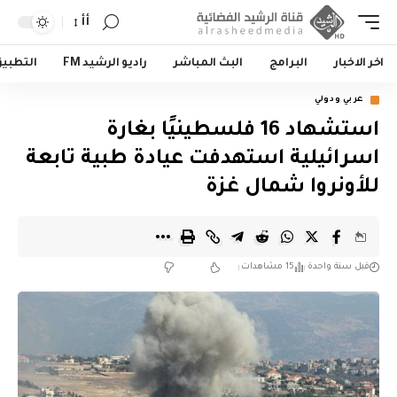
أأ
اخر الاخبار
البرامج
البث المباشر
راديو الرشيد FM
التطبي
عربي ودولي
استشهاد 16 فلسطينيًا بغارة
اسرائيلية استهدفت عيادة طبية تابعة
للأونروا شمال غزة
قبل سنة واحدة
15 مشاهدات