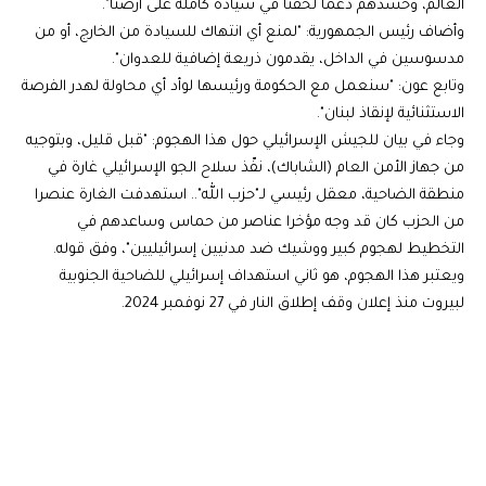
العالم، وحشدهم دعماً لحقنا في سيادة كاملة على أرضنا".
وأضاف رئيس الجمهورية: "لمنع أي انتهاك للسيادة من الخارج، أو من
مدسوسين في الداخل، يقدمون ذريعة إضافية للعدوان".
وتابع عون: "سنعمل مع الحكومة ورئيسها لوأد أي محاولة لهدر الفرصة
الاستثنائية لإنقاذ لبنان".
وجاء في بيان للجيش الإسرائيلي حول هذا الهجوم: "قبل قليل، وبتوجيه
من جهاز الأمن العام (الشاباك)، نفّذ سلاح الجو الإسرائيلي غارة في
منطقة الضاحية، معقل رئيسي لـ"حزب الله".. استهدفت الغارة عنصرا
من الحزب كان قد وجه مؤخرا عناصر من حماس وساعدهم في
التخطيط لهجوم كبير ووشيك ضد مدنيين إسرائيليين"، وفق قوله.
ويعتبر هذا الهجوم، هو ثاني استهداف إسرائيلي للضاحية الجنوبية
لبيروت منذ إعلان وقف إطلاق النار في 27 نوفمبر 2024.