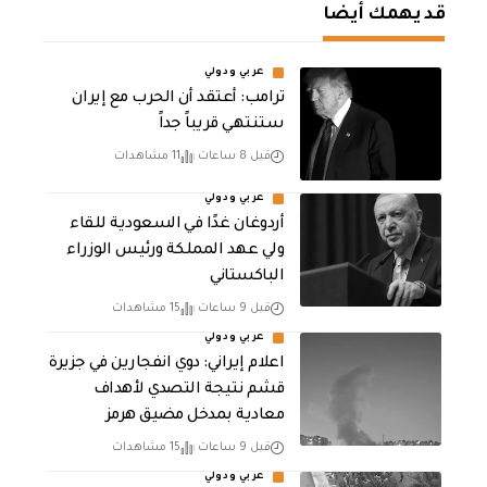
قد يهمك أيضا
عربي ودولي
‏ترامب: أعتقد أن الحرب مع إيران
ستنتهي قريباً جداً
قبل 8 ساعات
11 مشاهدات
عربي ودولي
أردوغان غدًا في السعودية للقاء
ولي عهد المملكة ورئيس الوزراء
الباكستاني
قبل 9 ساعات
15 مشاهدات
عربي ودولي
اعلام إيراني: دوي انفجارين في جزيرة
قشم نتيجة التصدي لأهداف
معادية بمدخل مضيق هرمز
قبل 9 ساعات
15 مشاهدات
عربي ودولي