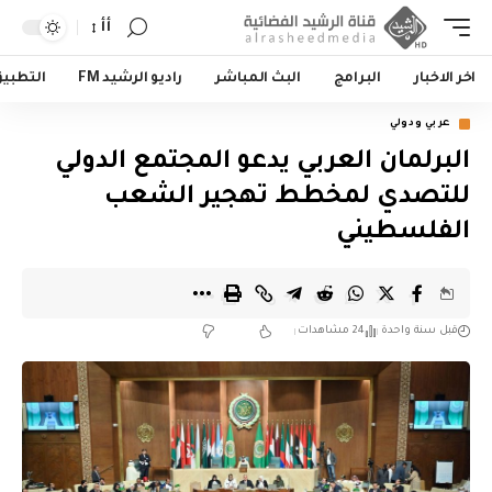
أأ
اخر الاخبار
البرامج
البث المباشر
راديو الرشيد FM
التطبي
عربي ودولي
البرلمان العربي يدعو المجتمع الدولي
للتصدي لمخطط تهجير الشعب
الفلسطيني
قبل سنة واحدة
24 مشاهدات