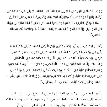
وجدد “تضامن البرلمان العربي مع الشعب الفلسطيني في دفاعه عن
أرضه وتاريخه ومقدساته وهويته الوطنية، وضرورة العمل على تحقيق
السلام وفق القرارات الأممية ومبادرة السلام العربية القائمة على رؤية
حل الدولتين وإقامة الدولة الفلسطينية المستقلة وعاصمتها مدينة
القدس”.
وأشار اليماحي، إلى أن “إحياء ذكرى يوم الأرض الفلسطيني هذا العام،
يأتي في وقت يتعرض له الشعب الفلسطيني لحرب إبادة وتطهير
عرقي، راح ضحيتها آلاف المدنيين الأبرياء معظمهم من الأطفال
والنساء، وآلاف المفقودين تحت الأنقاض، ومحاولات شرسة لتهجيره
وإفراغ قطاع غزة من سكانه، وما يحدث في الضفة الغربية والقدس
على غرار قطاع غزة، وتصعيد خطير وغير مسبوق لاعتداءات ميليشيات
المستوطنين ضد أبناء الشعب الفلسطيني”.
وأعرب اليماحي، عن “رفض البرلمان العربي القاطع لأي مخططات
تهدف إلى تهجير الشعب الفلسطيني بكل صوره وأشكاله ومخططات
الضم، متمسكًا بالقانون الدولي والقرارات الدولية التي تدعم حق