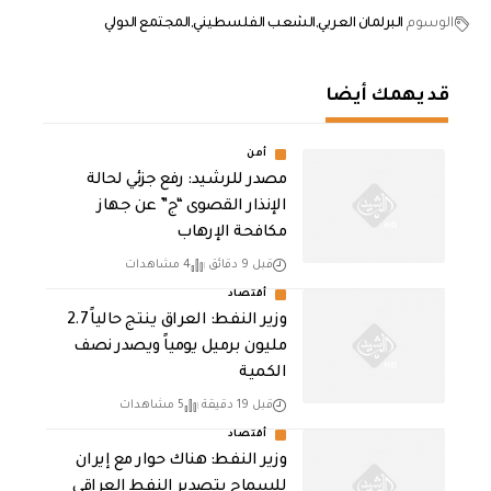
الوسوم
البرلمان العربي
الشعب الفلسطيني
المجتمع الدولي
قد يهمك أيضا
أمن
مصدر للرشيد: رفع جزئي لحالة
الإنذار القصوى “ج” عن جهاز
مكافحة الإرهاب
قبل 9 دقائق
4 مشاهدات
أقتصاد
وزير النفط: العراق ينتج حالياً 2.7
مليون برميل يومياً ويصدر نصف
الكمية
قبل 19 دقيقة
5 مشاهدات
أقتصاد
وزير النفط: هناك حوار مع إيران
للسماح بتصدير النفط العراقي