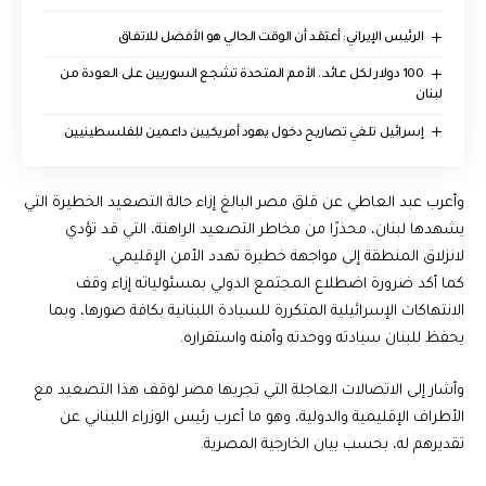
الرئيس الإيراني: أعتقد أن الوقت الحالي هو الأفضل للاتفاق
100 دولار لكل عائد.. الأمم المتحدة تشجع السوريين على العودة من
لبنان
إسرائيل تلغي تصاريح دخول يهود أمريكيين داعمين للفلسطينيين
وأعرب عبد العاطي عن قلق مصر البالغ إزاء حالة التصعيد الخطيرة التي
يشهدها لبنان، محذرًا من مخاطر التصعيد الراهنة، التي قد تؤدي
لانزلاق المنطقة إلى مواجهة خطيرة تهدد الأمن الإقليمي.
كما أكد ضرورة اضطلاع المجتمع الدولي بمسئولياته إزاء وقف
الانتهاكات الإسرائيلية المتكررة للسيادة اللبنانية بكافة صورها، وبما
يحفظ للبنان سيادته ووحدته وأمنه واستقراره.
وأشار إلى الاتصالات العاجلة التي تجريها مصر لوقف هذا التصعيد مع
الأطراف الإقليمية والدولية، وهو ما أعرب رئيس الوزراء اللبناني عن
تقديرهم له، بحسب بيان الخارجية المصرية.